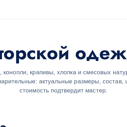
вторской од
, конопли, крапивы, хлопка и смесовых нату
варительные: актуальные размеры, состав, ц
стоимость подтвердит мастер.
а